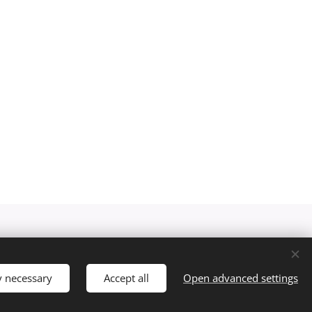
Languages
Nederlands
English
y necessary
Accept all
Open advanced settings