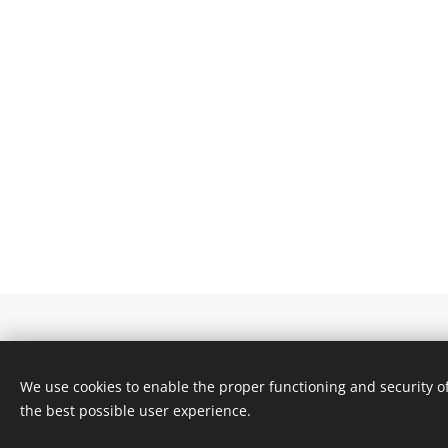
© 2024 KTTT BV |
Terms and Conditions
and
We use cookies to enable the proper functioning and security of
Airportservice Holland is a trademark of
Taxi 
the best possible user experience.