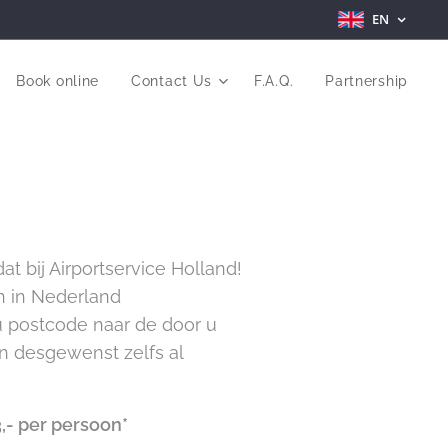
EN
Book online
Contact Us
F.A.Q.
Partnership
t bij Airportservice Holland!
n in Nederland
 u postcode naar de door u
en desgewenst zelfs al
,- per persoon*