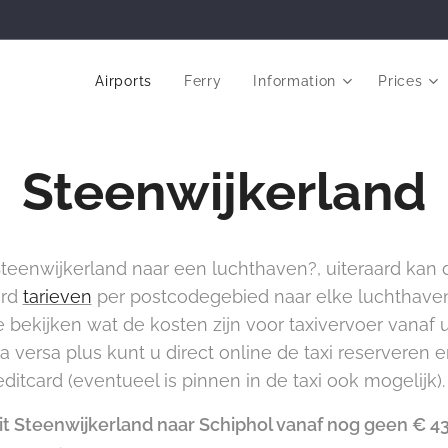
Airports
Ferry
Information
Prices
Steenwijkerland
teenwijkerland naar een luchthaven?, uiteraard kan da
ard
tarieven
per postcodegebied naar elke luchthave
 bekijken wat de kosten zijn voor taxivervoer vanaf
versa plus kunt u direct online de taxi reserveren 
ditcard (eventueel is pinnen in de taxi ook mogelijk).
uit Steenwijkerland naar Schiphol vanaf nog geen € 43