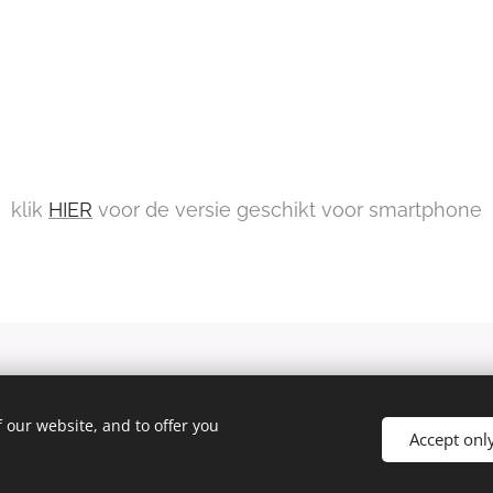
klik
HIER
voor de versie geschikt voor smartphone
Privacy Statement
 our website, and to offer you
Laanstra
Cookies
Accept onl