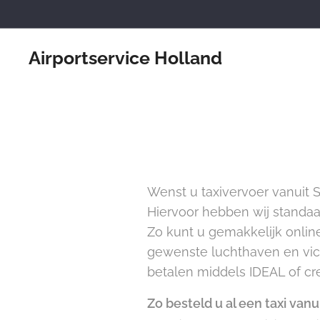
Airportservice Holland
Wenst u taxivervoer vanuit S
Hiervoor hebben wij standa
Zo kunt u gemakkelijk online
gewenste luchthaven en vica 
betalen middels IDEAL of cre
Zo besteld u al een taxi van