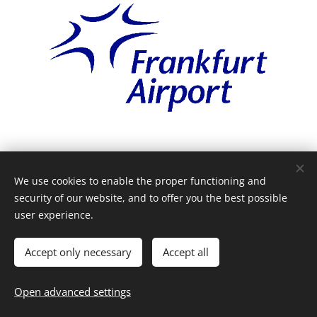
We use cookies to enable the proper functioning and
security of our website, and to offer you the best possible
© 2024 KTTT BV |
Terms and Conditions
and
Privacy Statement
user experience.
Airportservice Holland is a trademark of
Taxi Laanstra
Cookies
Accept only necessary
Accept all
Languages
Nederlands
English
Open advanced settings