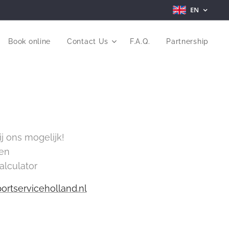
EN
Book online
Contact Us
F.A.Q.
Partnership
j ons mogelijk!
ven
calculator
portserviceholland.nl