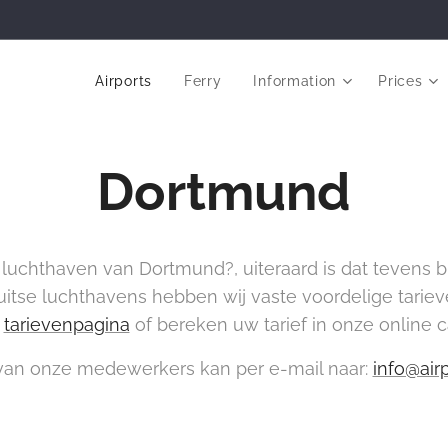
Airports
Ferry
Information
Prices
Dortmund
luchthaven van Dortmund?, uiteraard is dat tevens bi
uitse luchthavens hebben wij vaste voordelige tarie
e
tarievenpagina
of bereken uw tarief in onze online 
an onze medewerkers kan per e-mail naar:
info@air