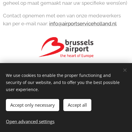
geheel op maat gemaakt naar uw specifieke wens(en)
Contact opnemen met een van onze medewerkers
kan per e-mail naar:
info@airportserviceholland.nl
We use cookies to enable the proper functioning and
security of our website, and to offer you the best possible
© 2024 KTTT BV |
Terms and Conditions
and
Privacy Statement
user experience.
Airportservice Holland is a trademark of
Taxi Laanstra
Cookies
Accept only necessary
Accept all
Languages
Nederlands
English
Open advanced settings