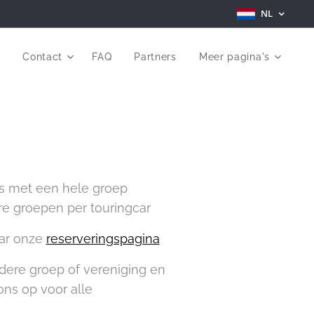
NL
r
Contact
FAQ
Partners
Meer pagina's
fs met een hele groep
re groepen per touringcar
aar onze
reserveringspagina
ndere groep of vereniging en
ns op voor alle