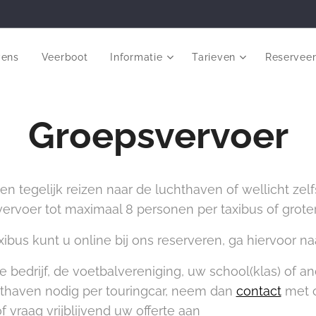
vens
Veerboot
Informatie
Tarieven
Reservee
Groepsvervoer
n tegelijk reizen naar de luchthaven of wellicht zel
vervoer tot maximaal 8 personen per taxibus of grote
axibus kunt u online bij ons reserveren, ga hiervoor n
 bedrijf, de voetbalvereniging, uw school(klas) of a
hthaven nodig per touringcar, neem dan
contact
met o
 vraag vrijblijvend uw offerte aan