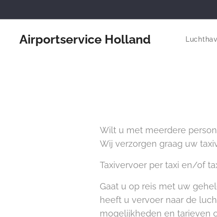
Airportservice Holland
Luchtha
Wilt u met meerdere persone
Wij verzorgen graag uw taxi
Taxivervoer per taxi en/of t
Gaat u op reis met uw gehele
heeft u vervoer naar de luc
mogelijkheden en tarieven of