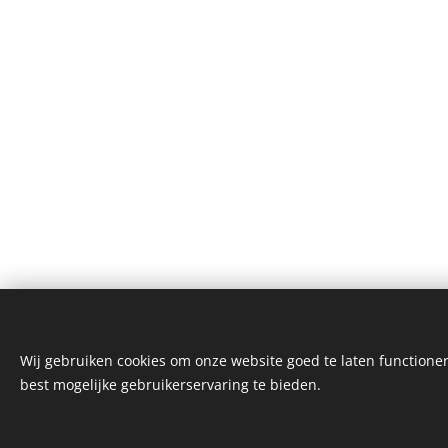
Wij gebruiken cookies om onze website goed te laten functioner
© 2025 Taxi Laanstra |
Algemene voorwaarden
best mogelijke gebruikerservaring te bieden.
Airportservice Holland is een merk van
Taxi La