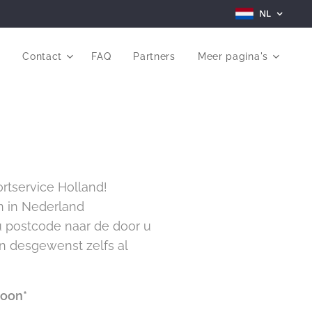
NL
r
Contact
FAQ
Partners
Meer pagina's
ortservice Holland!
n in Nederland
 u postcode naar de door u
en desgewenst zelfs al
soon*