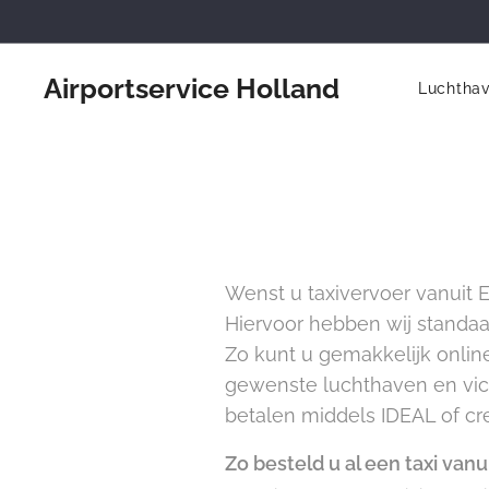
Airportservice Holland
Luchtha
Wenst u taxivervoer vanuit E
Hiervoor hebben wij standa
Zo kunt u gemakkelijk online
gewenste luchthaven en vica 
betalen middels IDEAL of cre
Zo besteld u al een taxi van