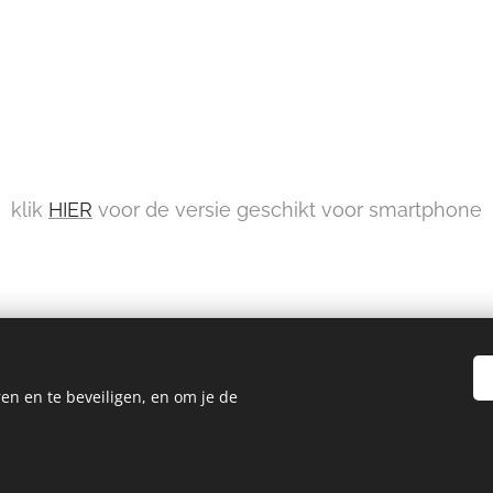
klik
HIER
voor de versie geschikt voor smartphone
en en te beveiligen, en om je de
en
privacyverklaring
anstra
Cookies