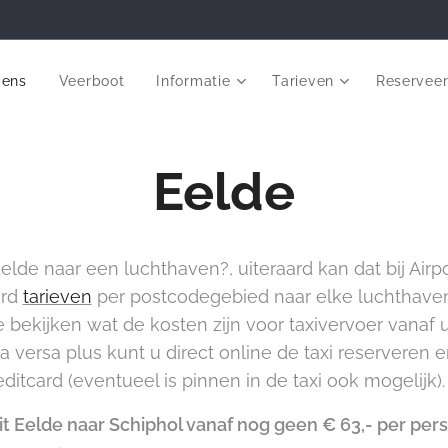
vens
Veerboot
Informatie
Tarieven
Reservee
Eelde
elde naar een luchthaven?, uiteraard kan dat bij Airp
ard
tarieven
per postcodegebied naar elke luchthave
 bekijken wat de kosten zijn voor taxivervoer vanaf
versa plus kunt u direct online de taxi reserveren 
ditcard (eventueel is pinnen in de taxi ook mogelijk).
uit Eelde naar Schiphol vanaf nog geen € 63,- per per