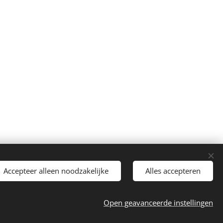
Accepteer alleen noodzakelijke
Alles accepteren
Talen
Nederlands
English
Open geavanceerde instellingen