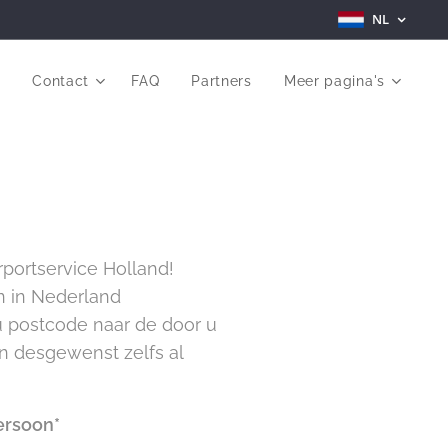
NL
r
Contact
FAQ
Partners
Meer pagina's
rportservice Holland!
n in Nederland
 u postcode naar de door u
en desgewenst zelfs al
ersoon*