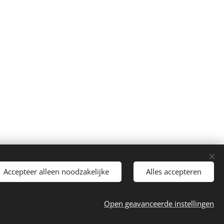
Accepteer alleen noodzakelijke
Alles accepteren
Talen
Nederlands
English
Open geavanceerde instellingen