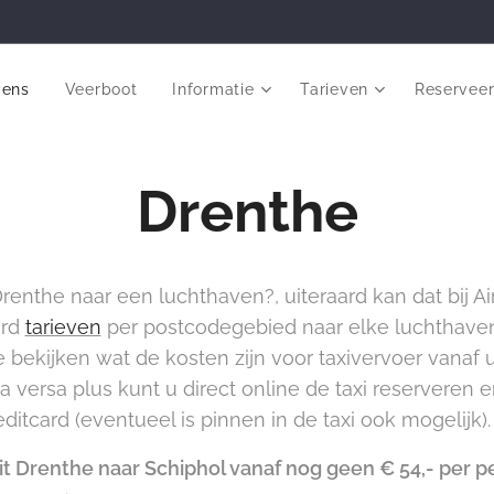
vens
Veerboot
Informatie
Tarieven
Reservee
Drenthe
renthe naar een luchthaven?, uiteraard kan dat bij Ai
ard
tarieven
per postcodegebied naar elke luchthave
 bekijken wat de kosten zijn voor taxivervoer vanaf
versa plus kunt u direct online de taxi reserveren 
ditcard (eventueel is pinnen in de taxi ook mogelijk).
uit Drenthe naar Schiphol vanaf nog geen € 54,- per p