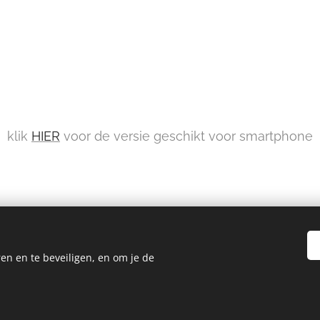
klik
HIER
voor de versie geschikt voor smartphone
en en te beveiligen, en om je de
en
privacyverklaring
anstra
Cookies