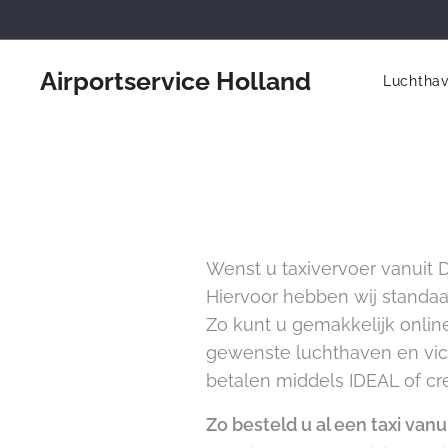
Airportservice Holland
Luchtha
Wenst u taxivervoer vanuit D
Hiervoor hebben wij standa
Zo kunt u gemakkelijk online
gewenste luchthaven en vica 
betalen middels IDEAL of cre
Zo besteld u al een taxi van