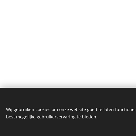
Wij gebruiken cookies om onze website goed te laten functioner
© 2025 Taxi Laanstra |
Algemene voorwaarden
best mogelijke gebruikerservaring te bieden.
Airportservice Holland is een merk van
Taxi La