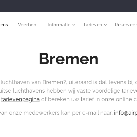
vens
Veerboot
Informatie
Tarieven
Reservee
Bremen
luchthaven van Bremen?, uiteraard is dat tevens bij 
uitse luchthavens hebben wij vaste voordelige tarie
e
tarievenpagina
of bereken uw tarief in onze online 
an onze medewerkers kan per e-mail naar:
info@air