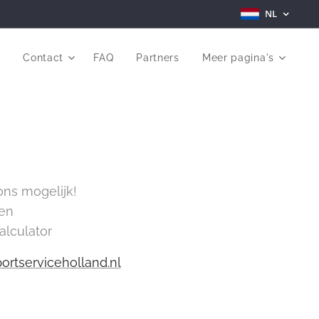
NL
r
Contact
FAQ
Partners
Meer pagina's
ons mogelijk!
ven
calculator
portserviceholland.nl